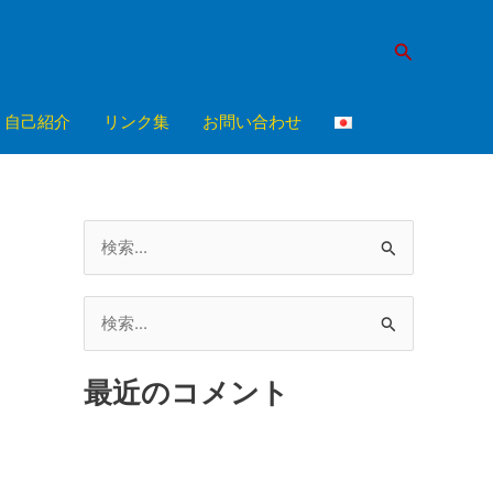
検
索
自己紹介
リンク集
お問い合わせ
検
索
対
検
象
索
:
最近のコメント
対
象
: