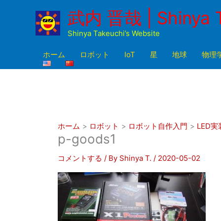
内
武内 晋哉 | Shinya 
容
を
Shinya Takeuchi’s Website
ス
キ
ホーム
ロボット
IoT
星
地球
物理
ッ
プ
ホーム
ロボット
ロボット自作入門
LED実
p-goods1
コメントする
/ By
Shinya T.
/
2020-05-02