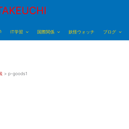
TAKEUCHI
学
IT学習
国際関係
妖怪ウォッチ
ブログ
装
p-goods1