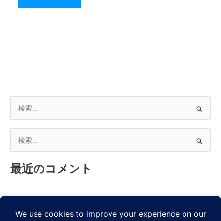
検
索
対
検
象
索
:
最近のコメント
対
象
: