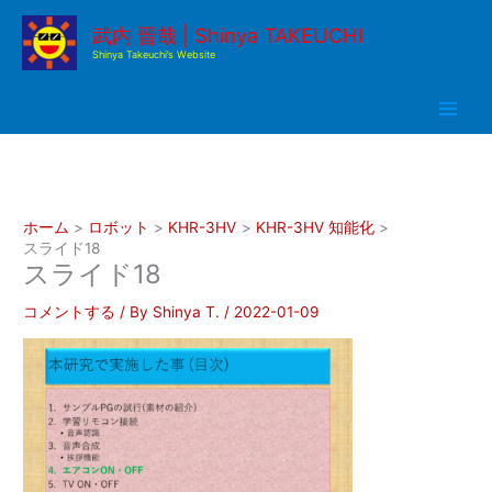
内
武内 晋哉 | Shinya TAKEUCHI
容
Shinya Takeuchi’s Website
を
ス
キ
ッ
プ
ホーム
ロボット
KHR-3HV
KHR-3HV 知能化
スライド18
スライド18
コメントする
/ By
Shinya T.
/
2022-01-09