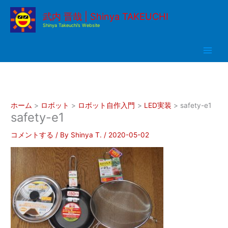
内
武内 晋哉 | Shinya TAKEUCHI
容
Shinya Takeuchi’s Website
を
ス
キ
ッ
プ
ホーム
ロボット
ロボット自作入門
LED実装
safety-e1
safety-e1
コメントする
/ By
Shinya T.
/
2020-05-02