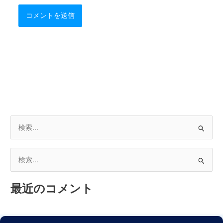
検
索
対
検
象
索
:
最近のコメント
対
象
: