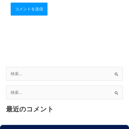
検
索
対
検
象
索
:
最近のコメント
対
象
: