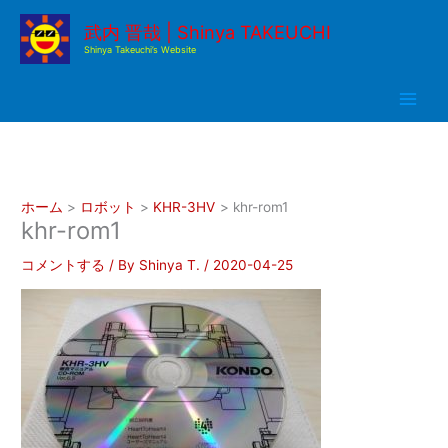
内
武内 晋哉 | Shinya TAKEUCHI
容
Shinya Takeuchi’s Website
を
ス
キ
ッ
プ
ホーム
ロボット
KHR-3HV
khr-rom1
khr-rom1
コメントする
/ By
Shinya T.
/
2020-04-25