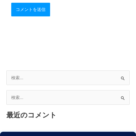
検
索
対
検
象
索
:
最近のコメント
対
象
: