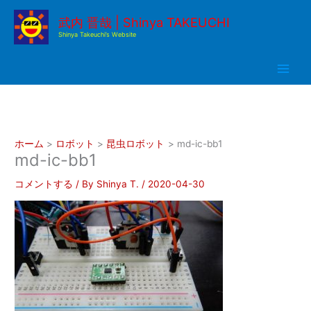
内
武内 晋哉 | Shinya TAKEUCHI
容
Shinya Takeuchi’s Website
を
ス
キ
ッ
プ
ホーム
ロボット
昆虫ロボット
md-ic-bb1
md-ic-bb1
コメントする
/ By
Shinya T.
/
2020-04-30