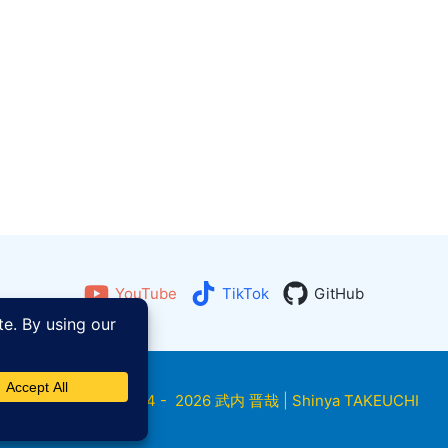
YouTube
TikTok
GitHub
Copyright © 2014 - 2026 武内 晋哉 | Shinya TAKEUCHI