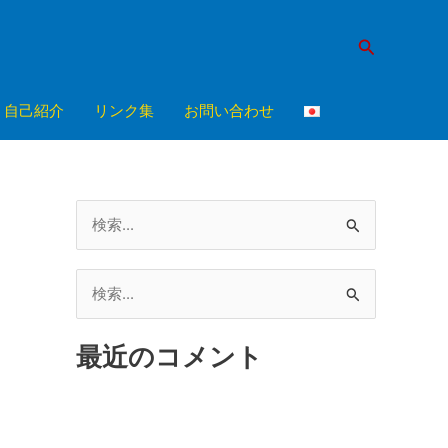
検
索
自己紹介
リンク集
お問い合わせ
検
索
対
検
象
索
:
最近のコメント
対
象
: