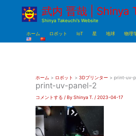
内
武内 晋哉 | Shinya 
容
を
Shinya Takeuchi’s Website
ス
キ
ホーム
ロボット
IoT
星
地球
物理
ッ
プ
ホーム
ロボット
3Dプリンター
print-uv-
print-uv-panel-2
コメントする
/ By
Shinya T.
/
2023-04-17