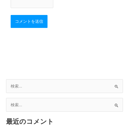
検
索
対
検
象
索
:
最近のコメント
対