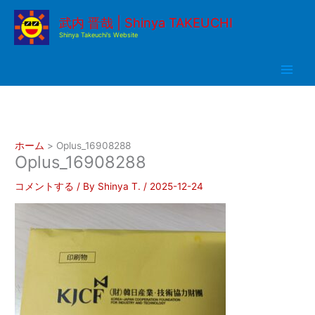
内
武内 晋哉 | Shinya TAKEUCHI
容
Shinya Takeuchi’s Website
を
ス
キ
ッ
プ
ホーム
Oplus_16908288
Oplus_16908288
コメントする
/ By
Shinya T.
/
2025-12-24