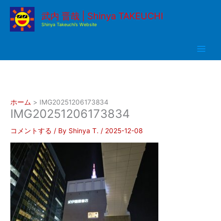
内
武内 晋哉 | Shinya TAKEUCHI
容
Shinya Takeuchi’s Website
を
ス
キ
ッ
プ
ホーム
IMG20251206173834
IMG20251206173834
コメントする
/ By
Shinya T.
/
2025-12-08