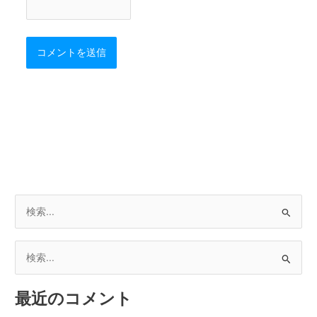
検
索
対
検
象
索
:
最近のコメント
対