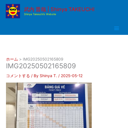
内
武内 晋哉 | Shinya TAKEUCHI
容
Shinya Takeuchi’s Website
を
ス
キ
ッ
プ
ホーム
IMG20250502165809
IMG20250502165809
コメントする
/ By
Shinya T.
/
2025-05-12