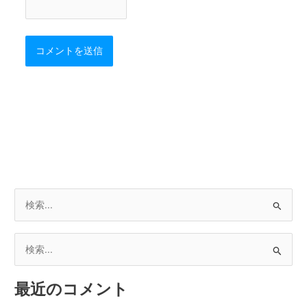
検
索
対
検
象
索
:
最近のコメント
対