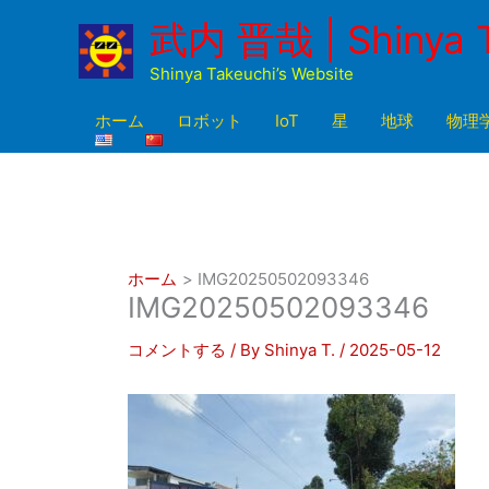
内
武内 晋哉 | Shinya 
容
を
Shinya Takeuchi’s Website
ス
キ
ホーム
ロボット
IoT
星
地球
物理
ッ
プ
ホーム
IMG20250502093346
IMG20250502093346
コメントする
/ By
Shinya T.
/
2025-05-12