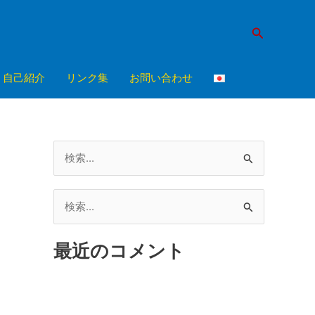
検
索
自己紹介
リンク集
お問い合わせ
検
索
対
検
象
索
:
最近のコメント
対
象
: