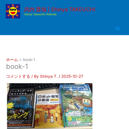
内
武内 晋哉 | Shinya TAKEUCHI
容
Shinya Takeuchi’s Website
を
ス
キ
ッ
プ
ホーム
book-1
book-1
コメントする
/ By
Shinya T.
/
2025-10-27