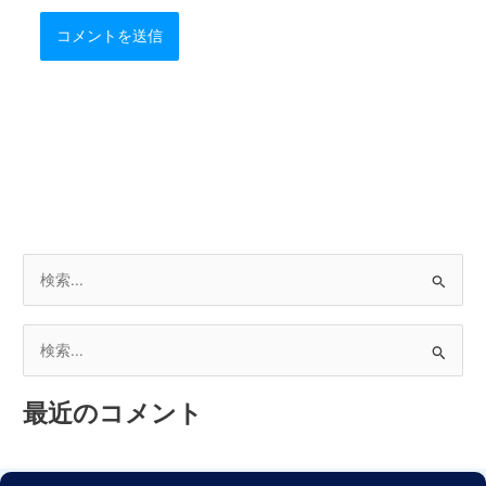
検
索
対
検
象
索
:
最近のコメント
対
象
: