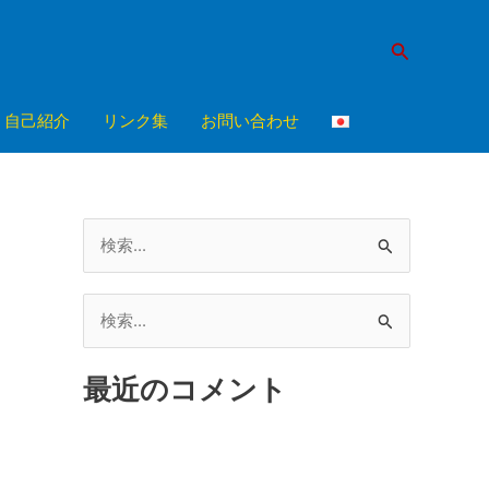
検
索
自己紹介
リンク集
お問い合わせ
検
索
対
検
象
索
:
最近のコメント
対
象
: