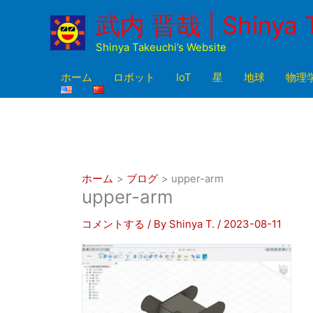
内
武内 晋哉 | Shinya 
容
を
Shinya Takeuchi’s Website
ス
キ
ホーム
ロボット
IoT
星
地球
物理
ッ
プ
ホーム
ブログ
upper-arm
upper-arm
コメントする
/ By
Shinya T.
/
2023-08-11