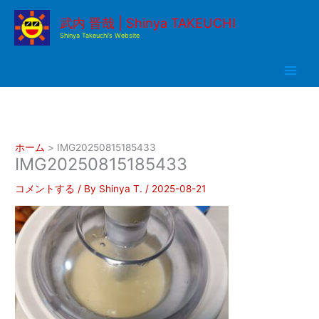
内
武内 晋哉 | Shinya TAKEUCHI
容
Shinya Takeuchi’s Website
を
ス
キ
ッ
プ
ホーム
IMG20250815185433
IMG20250815185433
コメントする
/ By
Shinya T.
/
2025-08-21