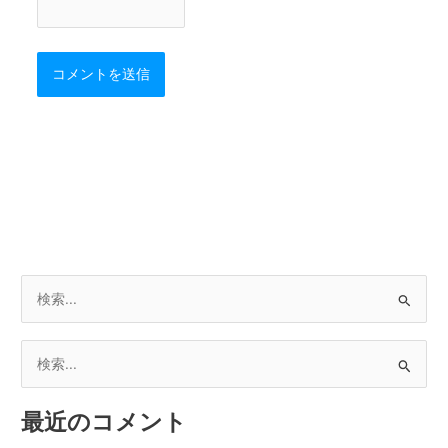
検
索
対
検
象
索
:
最近のコメント
対