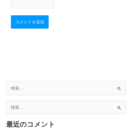
検
索
対
検
象
索
:
最近のコメント
対