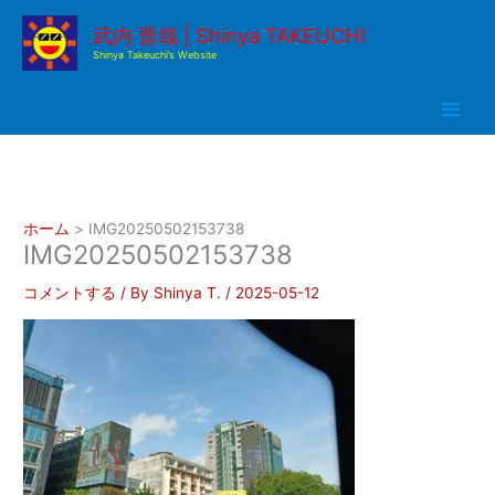
内
武内 晋哉 | Shinya TAKEUCHI
容
Shinya Takeuchi’s Website
を
ス
キ
ッ
プ
ホーム
IMG20250502153738
IMG20250502153738
コメントする
/ By
Shinya T.
/
2025-05-12