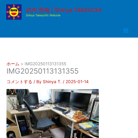
内
武内 晋哉 | Shinya TAKEUCHI
容
Shinya Takeuchi’s Website
を
ス
キ
ッ
プ
ホーム
IMG20250113131355
IMG20250113131355
コメントする
/ By
Shinya T.
/
2025-01-14