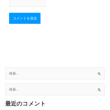
検
索
対
検
象
索
:
最近のコメント
対