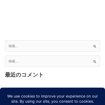
検
索
対
検
象
索
:
最近のコメント
対
象
:
YouTube
TikTok
GitHub