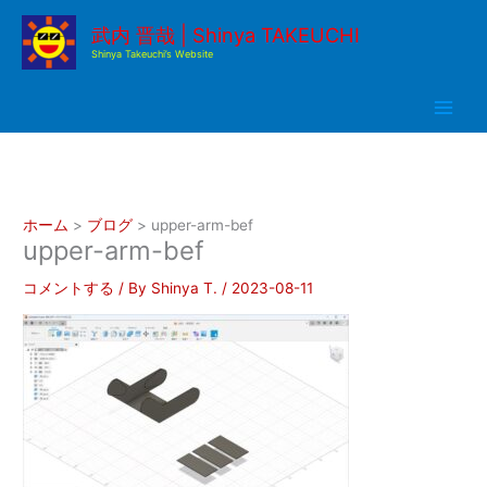
内
武内 晋哉 | Shinya TAKEUCHI
容
Shinya Takeuchi’s Website
を
ス
キ
ッ
プ
ホーム
ブログ
upper-arm-bef
upper-arm-bef
コメントする
/ By
Shinya T.
/
2023-08-11