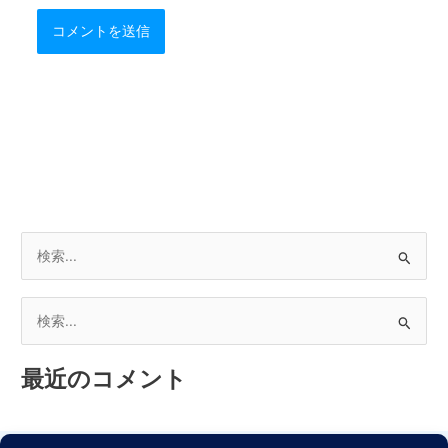
検
索
対
検
象
索
:
最近のコメント
対
象
: