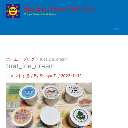
内
武内 晋哉 | Shinya TAKEUCHI
容
Shinya Takeuchi’s Website
を
ス
キ
ッ
プ
ホーム
ブログ
tuat_ice_cream
tuat_ice_cream
コメントする
/ By
Shinya T.
/
2023-11-12