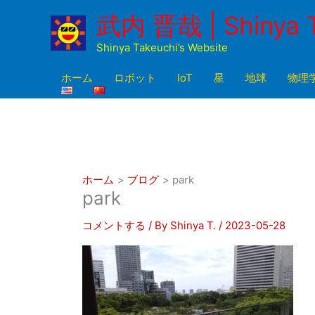
内
武内 晋哉 | Shinya 
容
を
Shinya Takeuchi’s Website
ス
キ
ホーム
ロボット
IoT
星
地球
物理
ッ
プ
ホーム
ブログ
park
park
コメントする
/ By
Shinya T.
/
2023-05-28