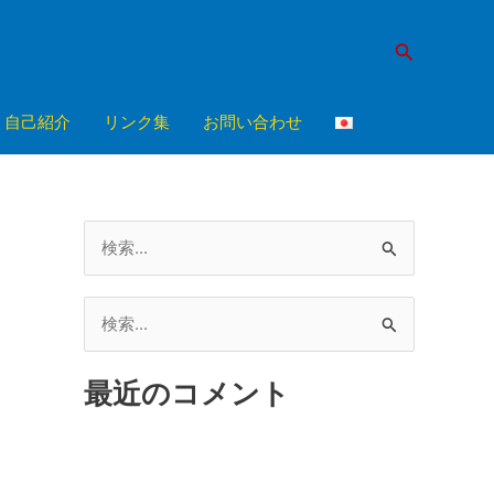
検
索
自己紹介
リンク集
お問い合わせ
検
索
対
検
象
索
:
最近のコメント
対
象
: