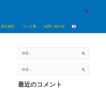
検
索
自己紹介
リンク集
お問い合わせ
検
索
対
検
象
索
:
最近のコメント
対
象
: