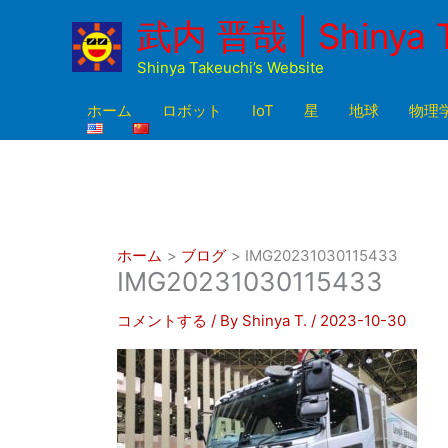
内
武内 晋哉 | Shinya 
容
を
Shinya Takeuchi’s Website
ス
キ
ホーム
ロボット
IoT
星
地球
物理
ッ
プ
ホーム
ブログ
IMG20231030115433
IMG20231030115433
コメントする
/ By
Shinya T.
/
2023-10-30