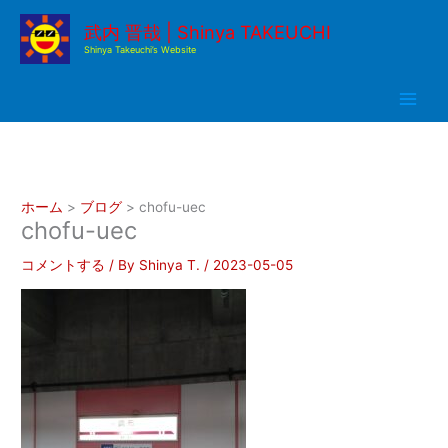
内
武内 晋哉 | Shinya TAKEUCHI
容
Shinya Takeuchi’s Website
を
ス
キ
ッ
プ
ホーム
ブログ
chofu-uec
chofu-uec
コメントする
/ By
Shinya T.
/
2023-05-05