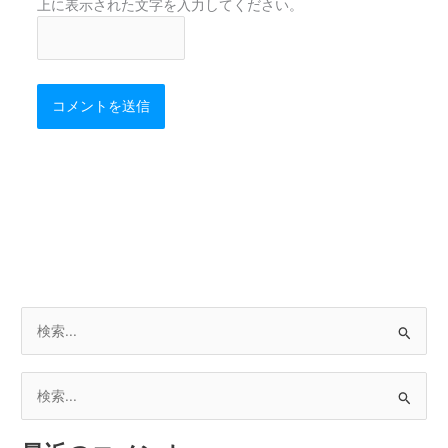
上に表示された文字を入力してください。
検
索
対
検
象
索
: