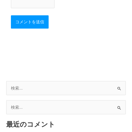
検
索
対
検
象
索
:
最近のコメント
対