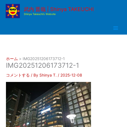
内
武内 晋哉 | Shinya TAKEUCHI
容
Shinya Takeuchi’s Website
を
ス
キ
ッ
プ
ホーム
IMG20251206173712-1
IMG20251206173712-1
コメントする
/ By
Shinya T.
/
2025-12-08