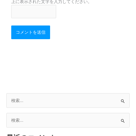
上に表示された文字を入力してください。
検
索
対
検
象
索
: