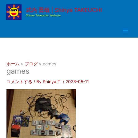
内
武内 晋哉 | Shinya TAKEUCHI
容
Shinya Takeuchi’s Website
を
ス
キ
ッ
プ
ホーム
ブログ
games
games
コメントする
/ By
Shinya T.
/
2023-05-11